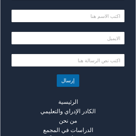
ا
ل
ا
س
ا
م
ل
*
ا
ي
ا
م
ل
ي
ر
ل
س
*
ا
إرسال
ل
ة
*
الرئيسية
الكادر الإدراي والتعليمي
من نحن
الدراسات في المجمع